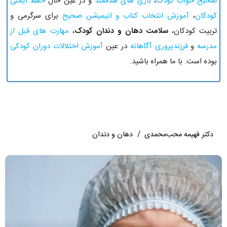
صحیح خواب کودک
،
بازی های هدفمند
و در عین حال
حفظ ایمنی
کودکان
،
آموزش انتخاب کتاب و انیمیشن صحیح
برای سرگرمی و
تربیت کودکان،
سلامت دهان و دندان کودک
،
مهارت های قبل از
مدرسه
و
فرزندپروری آگاهانه
در عین
آموزش اختلالات دوران کودکی
بوده است. با ما همراه باشید.
دکتر فهیمه محب‌محمدی
/
دهان و دندان