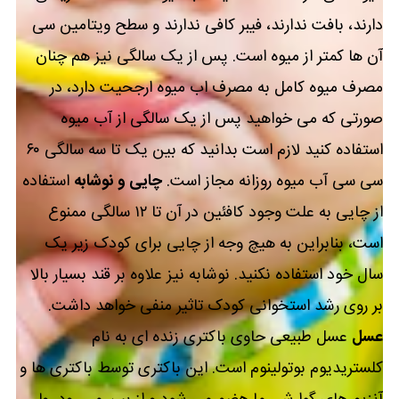
دارند، بافت ندارند، فیبر کافی ندارند و سطح ویتامین سی
آن ها کمتر از میوه است. پس از یک سالگی نیز هم چنان
مصرف میوه کامل به مصرف اب میوه ارجحیت دارد، در
صورتی که می خواهید پس از یک سالگی از آب میوه
استفاده کنید لازم است بدانید که بین یک تا سه سالگی ۶۰
سی سی آب میوه روزانه مجاز است.
چایی و نوشابه
استفاده
از چایی به علت وجود کافئین در آن تا ۱۲ سالگی ممنوع
است، بنابراین به هیچ وجه از چایی برای کودک زیر یک
سال خود استفاده نکنید. نوشابه نیز علاوه بر قند بسیار بالا
بر روی رشد استخوانی کودک تاثیر منفی خواهد داشت.
عسل
عسل طبیعی حاوی باکتری زنده ای به نام
کلستریدیوم بوتولینوم است. این باکتری توسط باکتری ها و