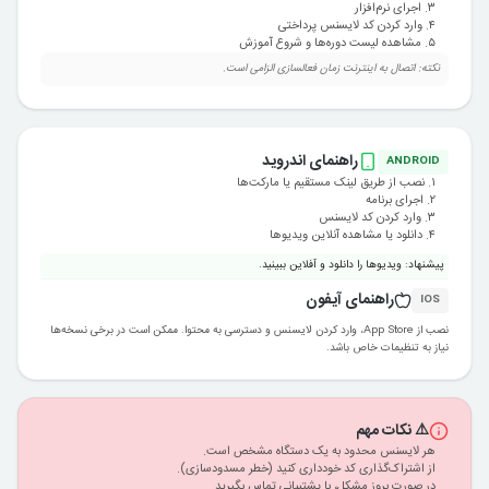
۳. اجرای نرم‌افزار
۴. وارد کردن کد لایسنس پرداختی
۵. مشاهده لیست دوره‌ها و شروع آموزش
نکته: اتصال به اینترنت زمان فعالسازی الزامی است.
راهنمای اندروید
ANDROID
۱. نصب از طریق لینک مستقیم یا مارکت‌ها
۲. اجرای برنامه
۳. وارد کردن کد لایسنس
۴. دانلود یا مشاهده آنلاین ویدیوها
پیشنهاد: ویدیوها را دانلود و آفلاین ببینید.
راهنمای آیفون
IOS
نصب از App Store، وارد کردن لایسنس و دسترسی به محتوا. ممکن است در برخی نسخه‌ها
نیاز به تنظیمات خاص باشد.
⚠️ نکات مهم
هر لایسنس محدود به یک دستگاه مشخص است.
از اشتراک‌گذاری کد خودداری کنید (خطر مسدودسازی).
در صورت بروز مشکل، با پشتیبانی تماس بگیرید.